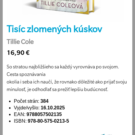
Tisíc zlomených kúskov
Tillie Cole
16,90 €
So stratou najbližšieho sa každý vyrovnáva po svojom.
Cesta spoznávania
okolia i seba ich naučí, že rovnako dôležité ako prijať svoju
minulosť, je odhodlať sa prežiť lepšiu budúcnosť.
Počet strán:
384
Vyjde/vyšlo:
16.10.2025
EAN:
9788057502135
ISBN:
978-80-575-0213-5