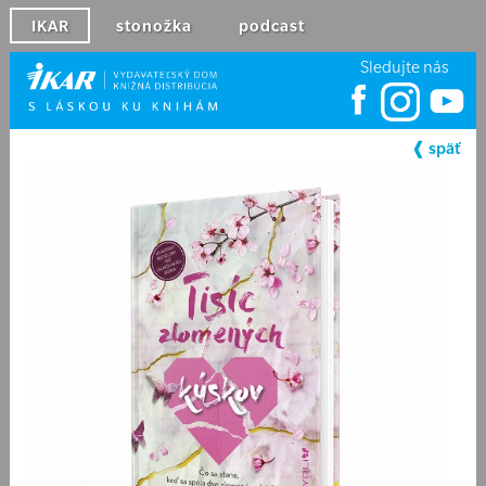
IKAR
stonožka
podcast
Sledujte nás
❰ späť