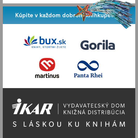
Kúpite v každom dobrom kníhkupectve