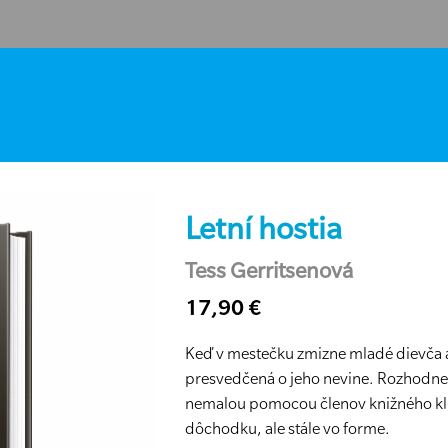
Letní hostia
Tess Gerritsenová
17,90 €
Keď v mestečku zmizne mladé dievča 
presvedčená o jeho nevine. Rozhodne sa
nemalou pomocou členov knižného klub
dôchodku, ale stále vo forme.