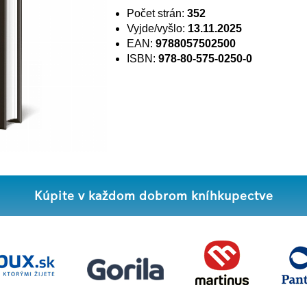
Počet strán:
352
Vyjde/vyšlo:
13.11.2025
EAN:
9788057502500
ISBN:
978-80-575-0250-0
Kúpite v každom dobrom kníhkupectve