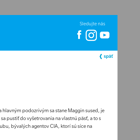
Sledujte nás
❰ späť
a hlavným podozrivým sa stane Maggin sused, je
 pustiť do vyšetrovania na vlastnú päsť, a to s
u, bývalých agentov CIA, ktorí sú síce na