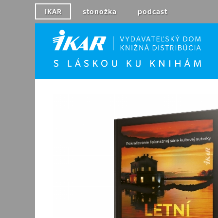
IKAR
stonožka
podcast