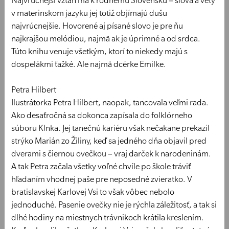
Najvrúcnejší vzťah má k rodnému Slovensku – slová a vety
v materinskom jazyku jej totiž objímajú dušu
najvrúcnejšie. Hovorené aj písané slovo je pre ňu
najkrajšou melódiou, najmä ak je úprimné a od srdca.
Túto knihu venuje všetkým, ktorí to niekedy majú s
dospelákmi ťažké. Ale najmä dcérke Emilke.
Petra Hilbert
Ilustrátorka Petra Hilbert, naopak, tancovala veľmi rada.
Ako desaťročná sa dokonca zapísala do folklórneho
súboru Klnka. Jej tanečnú kariéru však nečakane prekazil
strýko Marián zo Žiliny, keď sa jedného dňa objavil pred
dverami s čiernou ovečkou – vraj darček k narodeninám.
A tak Petra začala všetky voľné chvíle po škole tráviť
hľadaním vhodnej paše pre neposedné zvieratko. V
bratislavskej Karlovej Vsi to však vôbec nebolo
jednoduché. Pasenie ovečky nie je rýchla záležitosť, a tak si
dlhé hodiny na miestnych trávnikoch krátila kreslením.