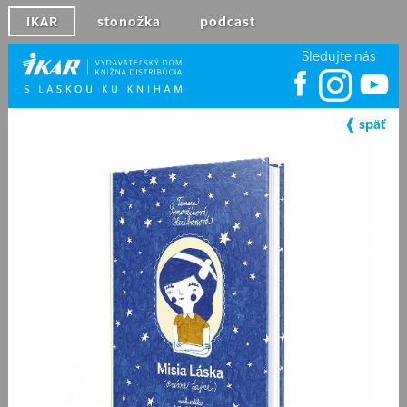
IKAR
stonožka
podcast
Sledujte nás
❰ späť