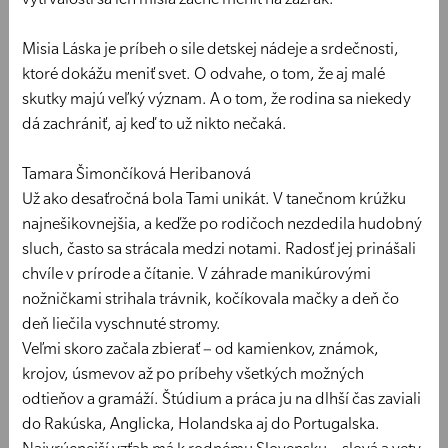
Misia Láska je príbeh o sile detskej nádeje a srdečnosti,
ktoré dokážu meniť svet. O odvahe, o tom, že aj malé
skutky majú veľký význam. A o tom, že rodina sa niekedy
dá zachrániť, aj keď to už nikto nečaká.
Tamara Šimončíková Heribanová
Už ako desaťročná bola Tami unikát. V tanečnom krúžku
najnešikovnejšia, a keďže po rodičoch nezdedila hudobný
sluch, často sa strácala medzi notami. Radosť jej prinášali
chvíle v prírode a čítanie. V záhrade manikúrovými
nožničkami strihala trávnik, kočíkovala mačky a deň čo
deň liečila vyschnuté stromy.
Veľmi skoro začala zbierať – od kamienkov, známok,
krojov, úsmevov až po príbehy všetkých možných
odtieňov a gramáží. Štúdium a práca ju na dlhší čas zaviali
do Rakúska, Anglicka, Holandska aj do Portugalska.