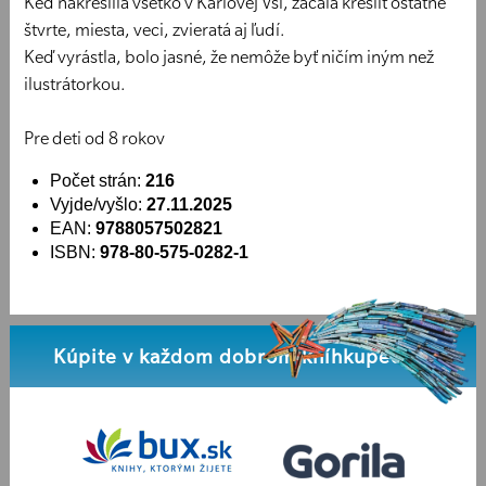
Keď nakreslila všetko v Karlovej Vsi, začala kresliť ostatné
štvrte, miesta, veci, zvieratá aj ľudí.
Keď vyrástla, bolo jasné, že nemôže byť ničím iným než
ilustrátorkou.
Pre deti od 8 rokov
Počet strán:
216
Vyjde/vyšlo:
27.11.2025
EAN:
9788057502821
ISBN:
978-80-575-0282-1
Kúpite v každom dobrom kníhkupectve