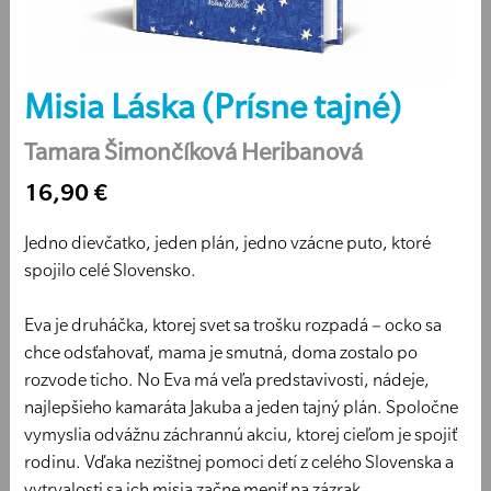
Misia Láska (Prísne tajné)
Tamara Šimončíková Heribanová
16,90 €
Jedno dievčatko, jeden plán, jedno vzácne puto, ktoré
spojilo celé Slovensko.
Eva je druháčka, ktorej svet sa trošku rozpadá – ocko sa
chce odsťahovať, mama je smutná, doma zostalo po
rozvode ticho. No Eva má veľa predstavivosti, nádeje,
najlepšieho kamaráta Jakuba a jeden tajný plán. Spoločne
vymyslia odvážnu záchrannú akciu, ktorej cieľom je spojiť
rodinu. Vďaka nezištnej pomoci detí z celého Slovenska a
vytrvalosti sa ich misia začne meniť na zázrak.