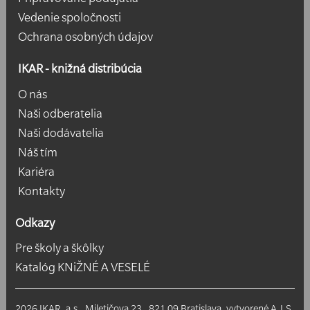
Vedenie spoločnosti
Ochrana osobných údajov
IKAR - knižná distribúcia
O nás
Naši odberatelia
Naši dodávatelia
Náš tím
Kariéra
Kontakty
Odkazy
Pre školy a škôlky
Katalóg KNiŽNÉ A VESELÉ
2026 IKAR, a.s., Miletičova 23 , 821 09 Bratislava, vytvorené
A.I.S.