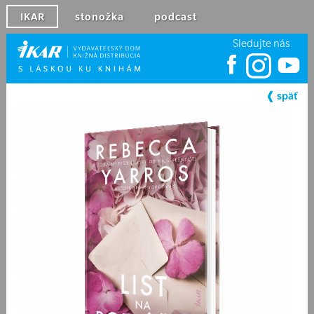
IKAR
stonožka
podcast
Sledujte nás
❰ späť