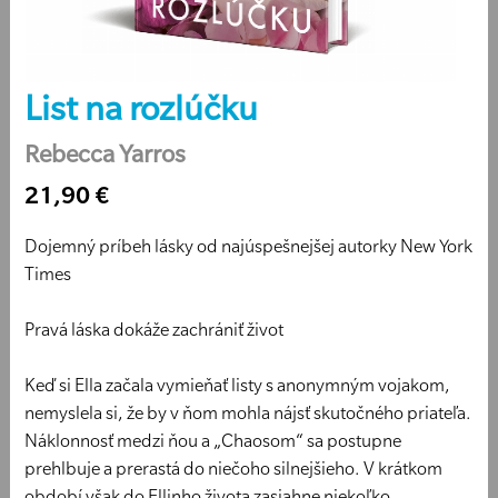
List na rozlúčku
Rebecca Yarros
21,90 €
Dojemný príbeh lásky od najúspešnejšej autorky New York
Times
Pravá láska dokáže zachrániť život
Keď si Ella začala vymieňať listy s anonymným vojakom,
nemyslela si, že by v ňom mohla nájsť skutočného priateľa.
Náklonnosť medzi ňou a „Chaosom“ sa postupne
prehlbuje a prerastá do niečoho silnejšieho. V krátkom
období však do Ellinho života zasiahne niekoľko