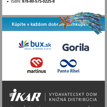
ISBN:
978-80-575-0225-8
Kúpite v každom dobrom kníhkupectve