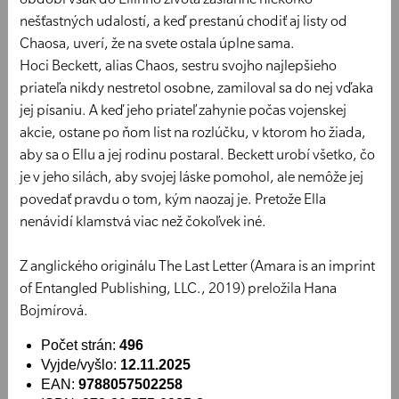
nešťastných udalostí, a keď prestanú chodiť aj listy od
Chaosa, uverí, že na svete ostala úplne sama.
Hoci Beckett, alias Chaos, sestru svojho najlepšieho
priateľa nikdy nestretol osobne, zamiloval sa do nej vďaka
jej písaniu. A keď jeho priateľ zahynie počas vojenskej
akcie, ostane po ňom list na rozlúčku, v ktorom ho žiada,
aby sa o Ellu a jej rodinu postaral. Beckett urobí všetko, čo
je v jeho silách, aby svojej láske pomohol, ale nemôže jej
povedať pravdu o tom, kým naozaj je. Pretože Ella
nenávidí klamstvá viac než čokoľvek iné.
Z anglického originálu The Last Letter (Amara is an imprint
of Entangled Publishing, LLC., 2019) preložila Hana
Bojmírová.
Počet strán:
496
Vyjde/vyšlo:
12.11.2025
EAN:
9788057502258