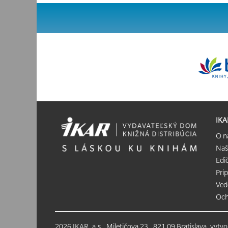
IKA
O n
Naš
Edi
Pri
Ved
Och
2026 IKAR, a.s., Miletičova 23 , 821 09 Bratislava, vytv