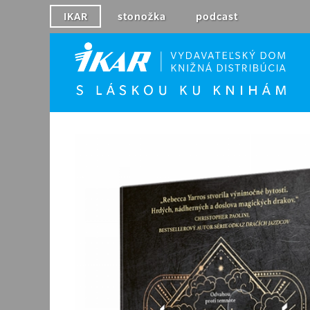
IKAR
stonožka
podcast