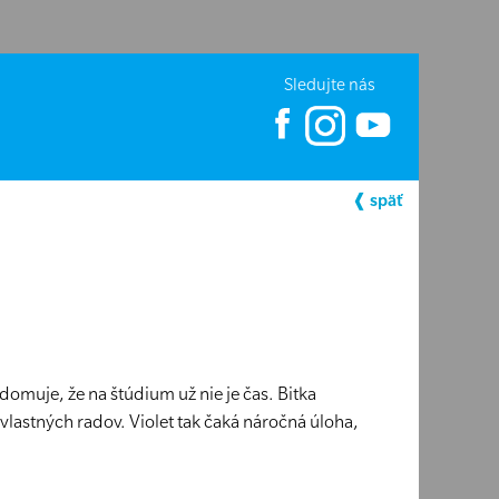
Sledujte nás
❰ späť
domuje, že na štúdium už nie je čas. Bitka
h vlastných radov. Violet tak čaká náročná úloha,