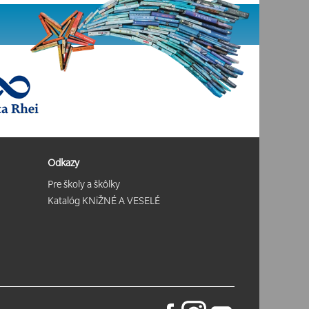
Odkazy
Pre školy a škôlky
Katalóg KNiŽNÉ A VESELÉ