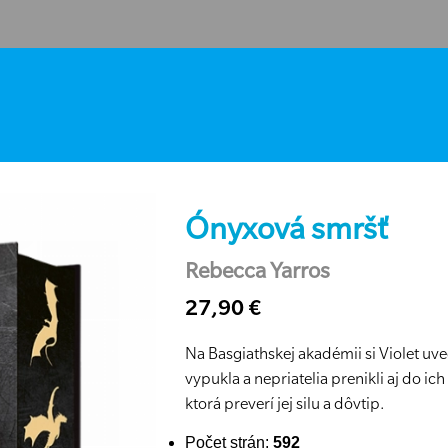
Ónyxová smršť
Rebecca Yarros
27,90 €
Na Basgiathskej akadémii si Violet uve
vypukla a nepriatelia prenikli aj do ic
ktorá preverí jej silu a dôvtip.
Počet strán:
592