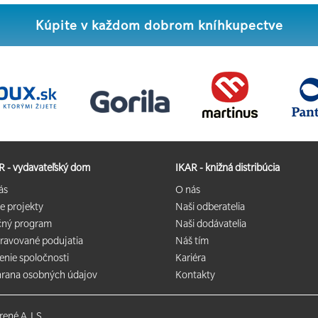
Kúpite v každom dobrom kníhkupectve
R - vydavateľský dom
IKAR - knižná distribúcia
ás
O nás
e projekty
Naši odberatelia
čný program
Naši dodávatelia
pravované podujatia
Náš tím
enie spoločnosti
Kariéra
rana osobných údajov
Kontakty
orené
A.I.S.