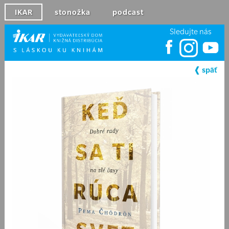
IKAR
stonožka
podcast
Sledujte nás
❰ späť