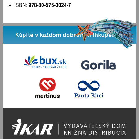
ISBN:
978-80-575-0024-7
Kúpite v každom dobrom kníhkupectve