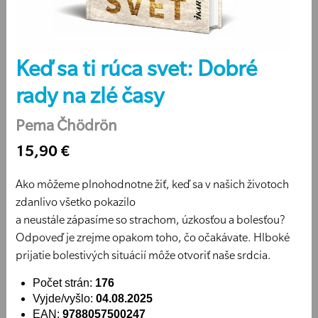
Keď sa ti rúca svet: Dobré
rady na zlé časy
Pema Čhödrön
15,90 €
Ako môžeme plnohodnotne žiť, keď sa v našich životoch
zdanlivo všetko pokazilo
a neustále zápasíme so strachom, úzkosťou a bolesťou?
Odpoveď je zrejme opakom toho, čo očakávate. Hlboké
prijatie bolestivých situácií môže otvoriť naše srdcia.
Počet strán:
176
Vyjde/vyšlo:
04.08.2025
EAN:
9788057500247