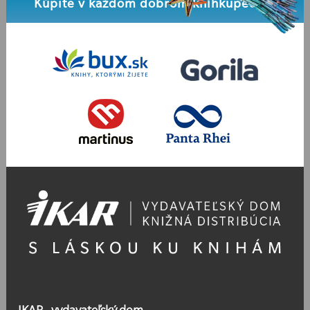
Kúpite v každom dobrom kníhkupectve
IKAR - vydavateľský dom