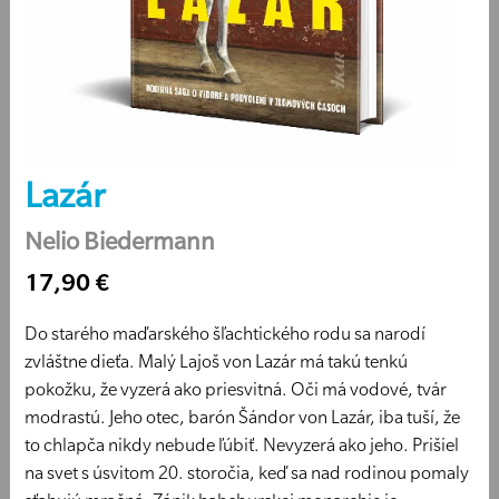
Lazár
Nelio Biedermann
17,90 €
Do starého maďarského šľachtického rodu sa narodí
zvláštne dieťa. Malý Lajoš von Lazár má takú tenkú
pokožku, že vyzerá ako priesvitná. Oči má vodové, tvár
modrastú. Jeho otec, barón Šándor von Lazár, iba tuší, že
to chlapča nikdy nebude ľúbiť. Nevyzerá ako jeho. Prišiel
na svet s úsvitom 20. storočia, keď sa nad rodinou pomaly