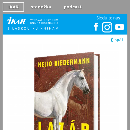
IKAR
stonožka
podcast
Sledujte nás
❰ späť