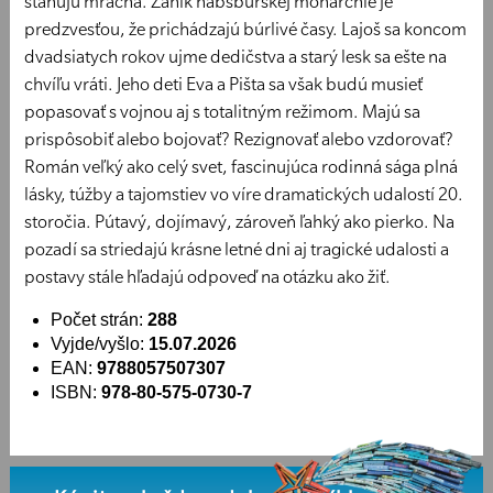
sťahujú mračná. Zánik habsburskej monarchie je
predzvesťou, že prichádzajú búrlivé časy. Lajoš sa koncom
dvadsiatych rokov ujme dedičstva a starý lesk sa ešte na
chvíľu vráti. Jeho deti Eva a Pišta sa však budú musieť
popasovať s vojnou aj s totalitným režimom. Majú sa
prispôsobiť alebo bojovať? Rezignovať alebo vzdorovať?
Román veľký ako celý svet, fascinujúca rodinná sága plná
lásky, túžby a tajomstiev vo víre dramatických udalostí 20.
storočia. Pútavý, dojímavý, zároveň ľahký ako pierko. Na
pozadí sa striedajú krásne letné dni aj tragické udalosti a
postavy stále hľadajú odpoveď na otázku ako žiť.
Počet strán:
288
Vyjde/vyšlo:
15.07.2026
EAN:
9788057507307
ISBN:
978-80-575-0730-7