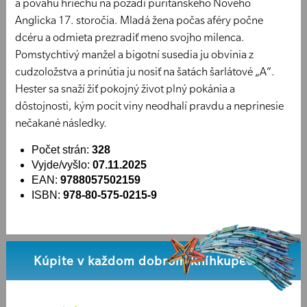
a povahu hriechu na pozadí puritánskeho Nového
Anglicka 17. storočia. Mladá žena počas aféry počne
dcéru a odmieta prezradiť meno svojho milenca.
Pomstychtivý manžel a bigotní susedia ju obvinia z
cudzoložstva a prinútia ju nosiť na šatách šarlátové „A“.
Hester sa snaží žiť pokojný život plný pokánia a
dôstojnosti, kým pocit viny neodhalí pravdu a neprinesie
nečakané následky.
Počet strán:
328
Vyjde/vyšlo:
07.11.2025
EAN:
9788057502159
ISBN:
978-80-575-0215-9
Kúpite v každom dobrom kníhkupectve