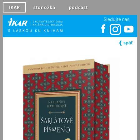
IKAR
stonožka
podcast
Sledujte nás
❰ späť