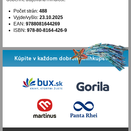
Počet strán:
488
Vyjde/vyšlo:
23.10.2025
EAN:
9788081644269
ISBN:
978-80-8164-426-9
Kúpite v každom dobrom kníhkupectve