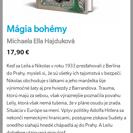
Mágia bohémy
Michaela Ella Hajduková
17,90 €
Keď sa Leila a Nikolas v roku 1933 presťahovali z Berlína
do Prahy, mysleli si, že sú všetky ich tajomstvá v bezpečí.
Nikolas obchoduje s látkami a jeho manželka šije
výnimočné šaty aj pre hviezdy z Barrandova. Trauma,
ktorú majú za sebou, však výraznejšie poznačila povahu
Leily, ktorá však nemá tušenia, že v pláne osudu je zrada.
Situácia v Európe sa mení. Vplyv politiky Adolfa Hitlera sa
nekončí nemeckými hranicami, postupne získava Sudety a
onedlho siahajú hnedé chápadlá aj do Prahy. A Leilu
dobehne utajovaná minulosť.