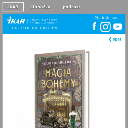
IKAR
stonožka
podcast
Sledujte nás
❰ späť