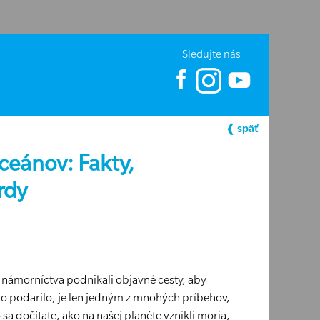
Sledujte nás
❰ späť
oceánov: Fakty,
rdy
námorníctva podnikali objavné cesty, aby
 to podarilo, je len jedným z mnohých príbehov,
sa dočítate, ako na našej planéte vznikli moria,