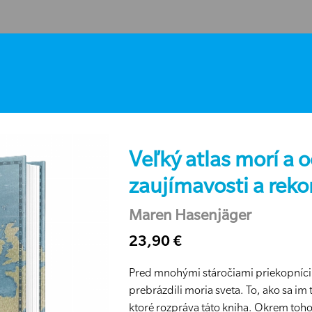
Veľký atlas morí a 
zaujímavosti a reko
Maren Hasenjäger
23,90 €
Pred mnohými stáročiami priekopníci 
prebrázdili moria sveta. To, ako sa im
ktoré rozpráva táto kniha. Okrem toho 