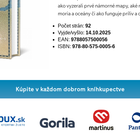
ako vyzerali prvé námorné mapy, aké 
moria a oceány či ako funguje príliv a o
Počet strán:
92
Vyjde/vyšlo:
14.10.2025
EAN:
9788057500056
ISBN:
978-80-575-0005-6
Kúpite v každom dobrom kníhkupectve