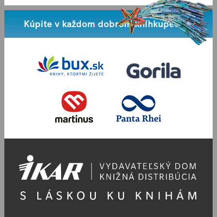
Kúpite v každom dobrom kníhkupectve