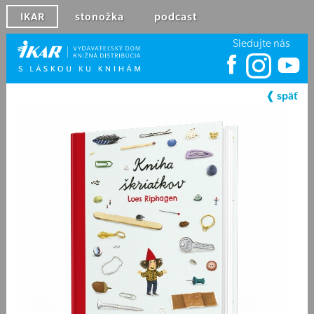
IKAR
stonožka
podcast
Sledujte nás
❰ späť