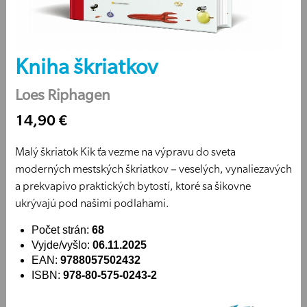
Kniha škriatkov
Loes Riphagen
14,90 €
Malý škriatok Kik ťa vezme na výpravu do sveta
moderných mestských škriatkov – veselých, vynaliezavých
a prekvapivo praktických bytostí, ktoré sa šikovne
ukrývajú pod našimi podlahami.
Počet strán:
68
Vyjde/vyšlo:
06.11.2025
EAN:
9788057502432
ISBN:
978-80-575-0243-2