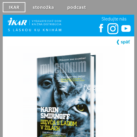
IKAR
stonožka
podcast
Sledujte nás
❰ späť