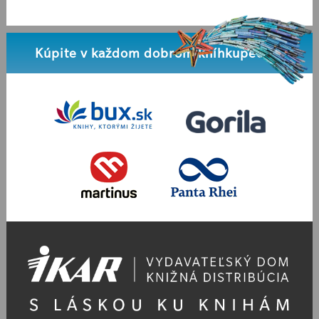
Kúpite v každom dobrom kníhkupectve