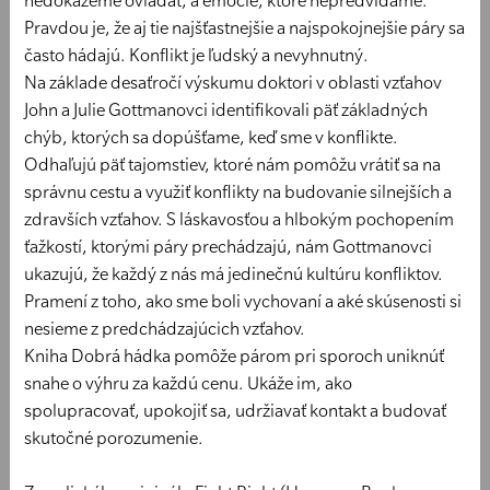
nedokážeme ovládať, a emócie, ktoré nepredvídame.
Pravdou je, že aj tie najšťastnejšie a najspokojnejšie páry sa
často hádajú. Konflikt je ľudský a nevyhnutný.
Na základe desaťročí výskumu doktori v oblasti vzťahov
John a Julie Gottmanovci identifikovali päť základných
chýb, ktorých sa dopúšťame, keď sme v konflikte.
Odhaľujú päť tajomstiev, ktoré nám pomôžu vrátiť sa na
správnu cestu a využiť konflikty na budovanie silnejších a
zdravších vzťahov. S láskavosťou a hlbokým pochopením
ťažkostí, ktorými páry prechádzajú, nám Gottmanovci
ukazujú, že každý z nás má jedinečnú kultúru konfliktov.
Pramení z toho, ako sme boli vychovaní a aké skúsenosti si
nesieme z predchádzajúcich vzťahov.
Kniha Dobrá hádka pomôže párom pri sporoch uniknúť
snahe o výhru za každú cenu. Ukáže im, ako
spolupracovať, upokojiť sa, udržiavať kontakt a budovať
skutočné porozumenie.