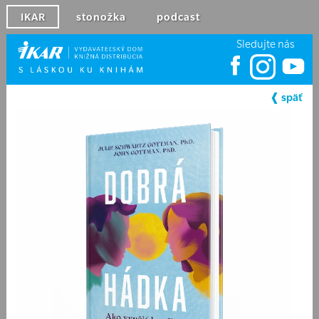
IKAR
stonožka
podcast
Sledujte nás
❰ späť