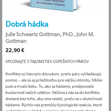
Dobrá hádka
Julie Schwartz Gottman, PhD., John M.
Gottman
22,90 €
SPOZNAJTE 5 TAJOMSTIEV ÚSPEŠNÝCH PÁROV
Konflikty sú hlavným dôvodom, prečo páry vyhľadávajú
pomoc – ale sú aj príležitosťou pre väčšiu intimitu, hlbšie
puto a trvalú lásku. To, ako sa hádame, predpovedá
budúcnosť našich vzťahov. Väčšina z nás sa do konfliktu
dostane bez toho, aby sme vedeli, prečo sa v skutočnosti
hádame. Rýchlo nás premôžu fyziologické reakcie, ktoré