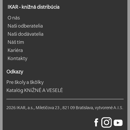
IKAR - knižná distribúcia
O nás
Naši odberatelia
Naši dodávatelia
Náš tím
Kariéra
Kontakty
Odkazy
Pre školy a škôlky
Katalóg KNiŽNÉ A VESELÉ
2026 IKAR, a.s., Miletičova 23 , 821 09 Bratislava, vytvorené
A.I.S.