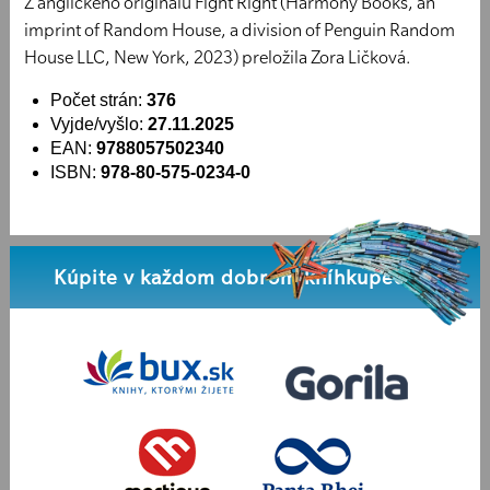
Z anglického originálu Fight Right (Harmony Books, an
imprint of Random House, a division of Penguin Random
House LLC, New York, 2023) preložila Zora Ličková.
Počet strán:
376
Vyjde/vyšlo:
27.11.2025
EAN:
9788057502340
ISBN:
978-80-575-0234-0
Kúpite v každom dobrom kníhkupectve