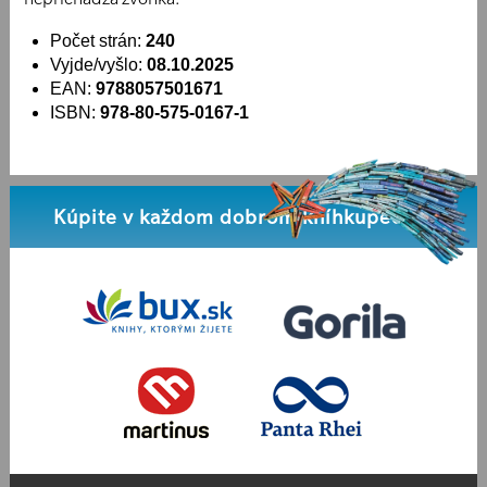
Počet strán:
240
Vyjde/vyšlo:
08.10.2025
EAN:
9788057501671
ISBN:
978-80-575-0167-1
Kúpite v každom dobrom kníhkupectve