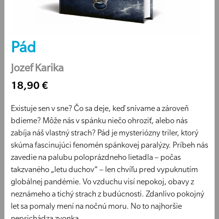
Pád
Jozef Karika
18,90 €
Existuje sen v sne? Čo sa deje, keď snívame a zároveň
bdieme? Môže nás v spánku niečo ohroziť, alebo nás
zabíja náš vlastný strach? Pád je mysteriózny triler, ktorý
skúma fascinujúci fenomén spánkovej paralýzy. Príbeh nás
zavedie na palubu poloprázdneho lietadla – počas
takzvaného „letu duchov“ – len chvíľu pred vypuknutím
globálnej pandémie. Vo vzduchu visí nepokoj, obavy z
neznámeho a tichý strach z budúcnosti. Zdanlivo pokojný
let sa pomaly mení na nočnú moru. No to najhoršie
neprichádza zvonka.