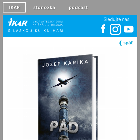
IKAR
stonožka
podcast
Sledujte nás
❰ späť