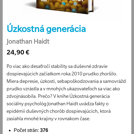
Úzkostná generácia
Jonathan Haidt
24,90 €
Po viac ako desaťročí stability sa duševné zdravie
dospievajúcich začiatkom roka 2010 prudko zhoršilo.
Miera depresie, úzkosti, sebapoškodzovania a samovrážd
prudko vzrástla a v mnohých ukazovateľoch sa viac ako
zdvojnásobila. Prečo? V knihe Úzkostná generácia
sociálny psychológ Jonathan Haidt uvádza fakty o
epidémii duševných chorôb dospievajúcich, ktorá
zasiahla mnohé krajiny v rovnakom čase.
Počet strán:
376