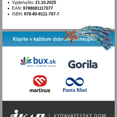
Vyjde/vyšlo:
21.10.2025
EAN:
9788081117077
ISBN:
978-80-8111-707-7
Kúpite v každom dobrom kníhkupectve