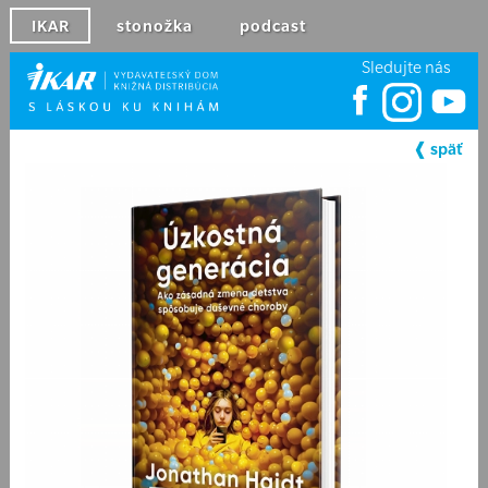
IKAR
stonožka
podcast
Sledujte nás
❰ späť