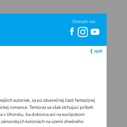
Sledujte nás
❰ späť
jších autoriek, sa po záverečnej časti fantazijnej
orickej romance. Tentoraz sa však strhujúci príbeh
va v Uhorsku, ba dokonca ani na európskom
 – v zámorských kolóniách na území dnešného