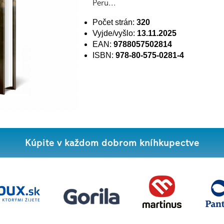
Peru...
Počet strán:
320
Vyjde/vyšlo:
13.11.2025
EAN:
9788057502814
ISBN:
978-80-575-0281-4
Kúpite v každom dobrom kníhkupectve