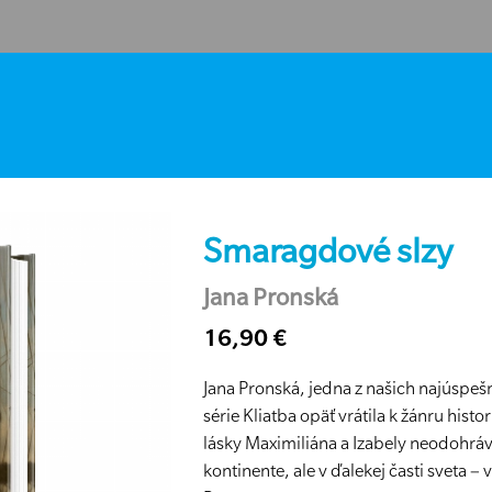
Smaragdové slzy
Jana Pronská
16,90 €
Jana Pronská, jedna z našich najúspešne
série Kliatba opäť vrátila k žánru hist
lásky Maximiliána a Izabely neodohrá
kontinente, ale v ďalekej časti sveta