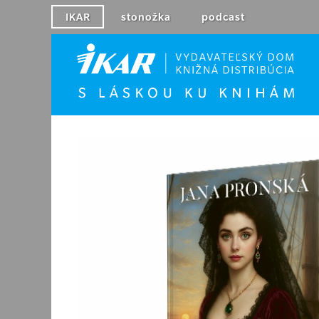
IKAR
stonožka
podcast