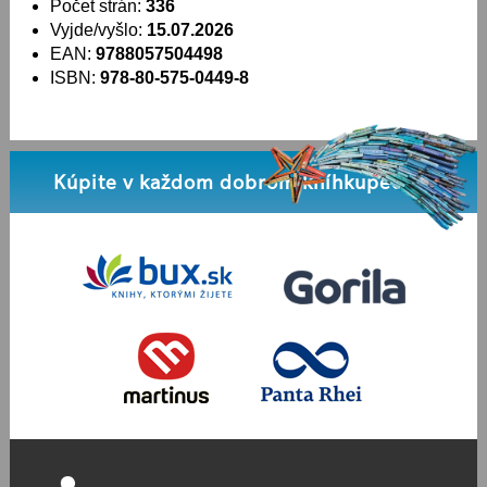
Počet strán:
336
Vyjde/vyšlo:
15.07.2026
EAN:
9788057504498
ISBN:
978-80-575-0449-8
Kúpite v každom dobrom kníhkupectve