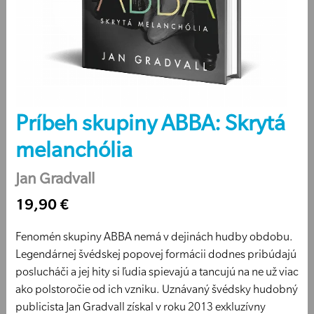
Príbeh skupiny ABBA: Skrytá
melanchólia
Jan Gradvall
19,90 €
Fenomén skupiny ABBA nemá v dejinách hudby obdobu.
Legendárnej švédskej popovej formácii dodnes pribúdajú
poslucháči a jej hity si ľudia spievajú a tancujú na ne už viac
ako polstoročie od ich vzniku. Uznávaný švédsky hudobný
publicista Jan Gradvall získal v roku 2013 exkluzívny