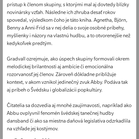
prístup k členom skupiny, s ktorými mal aj dovtedy blízky
novinársky vzťah. Následne ich zhruba desať rokov
spovedal, výsledkom čoho je táto kniha. Agnetha, Björn,
Benny a Anni-Frid sa v nej delia o svoje osobné príbehy,
myšlienky i názory na vlastnú hudbu, a to otvorenejšie než
kedykoľvek predtým.
Gradvall ozrejmuje, ako úspech skupiny formovali okrem
melodickej brilantnosti aj ambície či emocionálna
rozorvanosť jej členov. Zároveň dôkladne približuje
kontext, v akom vznikol jedinečný zvuk Abby. Podáva tak
aj príbeh o Švédsku i globalizácii popkultúry.
Čitatelia sa dozvedia aj mnohé zaujímavosti, napríklad ako
Abbu ovplyvnil fenomén švédskej tanečnej hudby
dansband či ako sa miestna daňová legislatíva odzrkadlila
na vzhľade jej kostýmov.