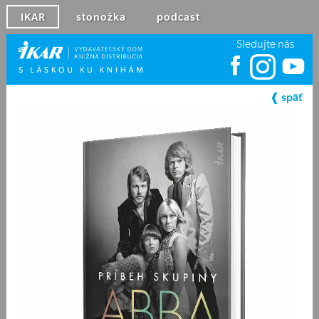
IKAR
stonožka
podcast
Sledujte nás
❰ späť