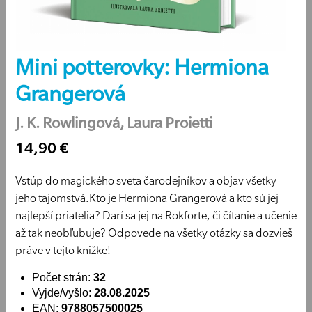
Mini potterovky: Hermiona
Grangerová
J. K. Rowlingová, Laura Proietti
14,90 €
Vstúp do magického sveta čarodejníkov a objav všetky
jeho tajomstvá.Kto je Hermiona Grangerová a kto sú jej
najlepší priatelia? Darí sa jej na Rokforte, či čítanie a učenie
až tak neobľubuje? Odpovede na všetky otázky sa dozvieš
práve v tejto knižke!
Počet strán:
32
Vyjde/vyšlo:
28.08.2025
EAN:
9788057500025