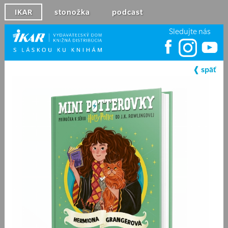
IKAR
stonožka
podcast
Sledujte nás
❰ späť