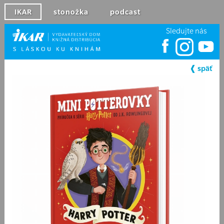
IKAR
stonožka
podcast
Sledujte nás
❰ späť