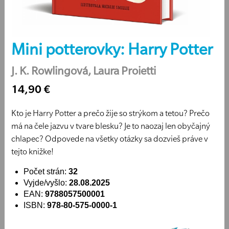
Mini potterovky: Harry Potter
J. K. Rowlingová, Laura Proietti
14,90 €
Kto je Harry Potter a prečo žije so strýkom a tetou? Prečo
má na čele jazvu v tvare blesku? Je to naozaj len obyčajný
chlapec? Odpovede na všetky otázky sa dozvieš práve v
tejto knižke!
Počet strán:
32
Vyjde/vyšlo:
28.08.2025
EAN:
9788057500001
ISBN:
978-80-575-0000-1