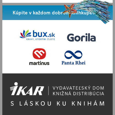
Kúpite v každom dobrom kníhkupectve