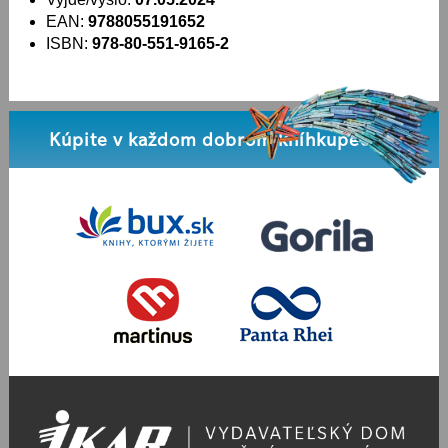
EAN:
9788055191652
ISBN:
978-80-551-9165-2
Kúpite v každom dobrom kníhkupectve