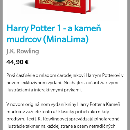
Harry Potter 1 - a kameň
mudrcov (MinaLima)
J.K. Rowling
44,90 €
Prvá časť série o mladom čarodejníkovi Harrym Potterovi v
novom exkluzívnom vydaní. Nechajte sa očariť žiarivými
ilustráciami a interaktívnymi prvkami.
V novom originálnom vydaní knihy Harry Potter a Kameň
mudrcov zažijete tento už klasický príbeh ako nikdy
predtým. Text J.K. Rowlingovej sprevádzajú plnofarebné
ilustrácie takmer na každej strane a osem netradičných