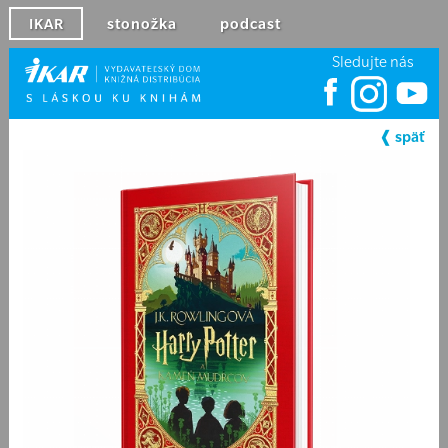
IKAR
stonožka
podcast
Sledujte nás
❰ späť