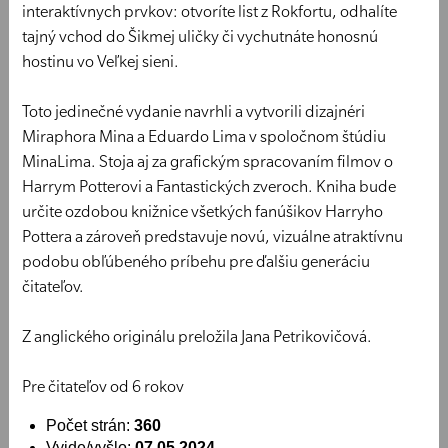
interaktívnych prvkov: otvoríte list z Rokfortu, odhalíte
tajný vchod do Šikmej uličky či vychutnáte honosnú
hostinu vo Veľkej sieni.
Toto jedinečné vydanie navrhli a vytvorili dizajnéri
Miraphora Mina a Eduardo Lima v spoločnom štúdiu
MinaLima. Stoja aj za grafickým spracovaním filmov o
Harrym Potterovi a Fantastických zveroch. Kniha bude
určite ozdobou knižnice všetkých fanúšikov Harryho
Pottera a zároveň predstavuje novú, vizuálne atraktívnu
podobu obľúbeného príbehu pre ďalšiu generáciu
čitateľov.
Z anglického originálu preložila Jana Petrikovičová.
Pre čitateľov od 6 rokov
Počet strán:
360
Vyjde/vyšlo:
07.05.2024