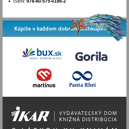
ISBN:
978-80-575-0186-2
Kúpite v každom dobrom kníhkupectve