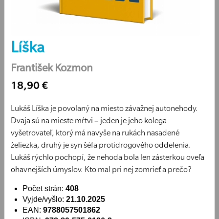
Líška
František Kozmon
18,90 €
Lukáš Líška je povolaný na miesto závažnej autonehody.
Dvaja sú na mieste mŕtvi – jeden je jeho kolega
vyšetrovateľ, ktorý má navyše na rukách nasadené
želiezka, druhý je syn šéfa protidrogového oddelenia.
Lukáš rýchlo pochopí, že nehoda bola len zásterkou oveľa
ohavnejších úmyslov. Kto mal pri nej zomrieť a prečo?
Počet strán:
408
Vyjde/vyšlo:
21.10.2025
EAN:
9788057501862