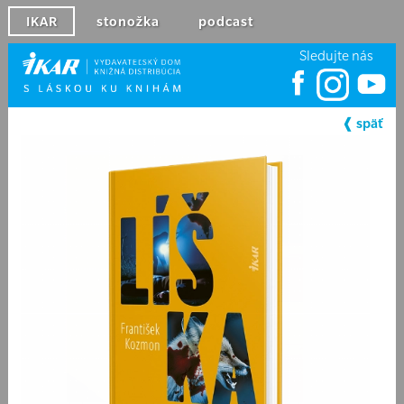
IKAR
stonožka
podcast
Sledujte nás
❰ späť