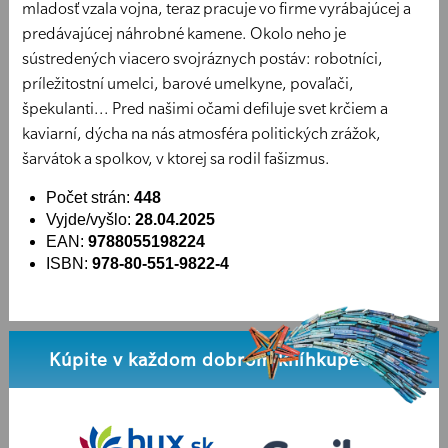
mladosť vzala vojna, teraz pracuje vo firme vyrábajúcej a
predávajúcej náhrobné kamene. Okolo neho je
sústredených viacero svojráznych postáv: robotníci,
príležitostní umelci, barové umelkyne, povaľači,
špekulanti... Pred našimi očami defiluje svet krčiem a
kaviarní, dýcha na nás atmosféra politických zrážok,
šarvátok a spolkov, v ktorej sa rodil fašizmus.
Počet strán:
448
Vyjde/vyšlo:
28.04.2025
EAN:
9788055198224
ISBN:
978-80-551-9822-4
Kúpite v každom dobrom kníhkupectve