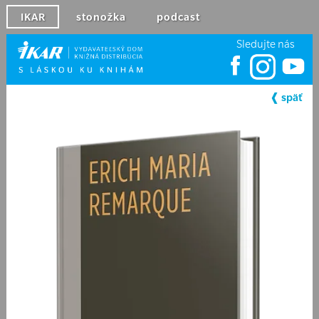
IKAR
stonožka
podcast
Sledujte nás
❰ späť