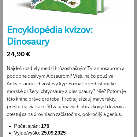
Encyklopédia kvízov:
Dinosaury
24,90 €
Nájdeš rozdiely medzi hrôzostrašným Tyrannosaurom a
podobne desivým Alosaurom? Vieš, na čo používal
Ankylosaurus chvostový kyj? Poznáš predhistorické
morské príšery ichtyosaury a plesiosaury? Nie? Potom je
táto kniha práve pre teba. Prečítaj si zaujímavé fakty,
preštuduj viac ako 50 zaujímavých obrázkových kvízov a
otestuj sa na úrovniach začiatočník, pokročilý a génius.
Počet strán:
176
Vyjde/vyšlo:
25.09.2025