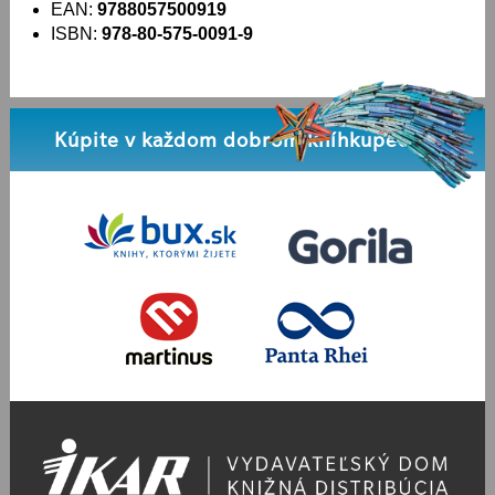
EAN:
9788057500919
ISBN:
978-80-575-0091-9
Kúpite v každom dobrom kníhkupectve