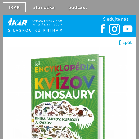
IKAR
stonožka
podcast
Sledujte nás
❰ späť