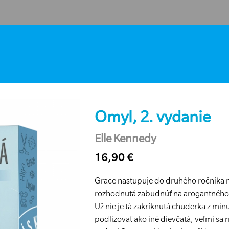
Omyl, 2. vydanie
Elle Kennedy
16,90 €
Grace nastupuje do druhého ročníka na 
rozhodnutá zabudnúť na arogantného h
Už nie je tá zakríknutá chuderka z min
podlizovať ako iné dievčatá, veľmi sa 