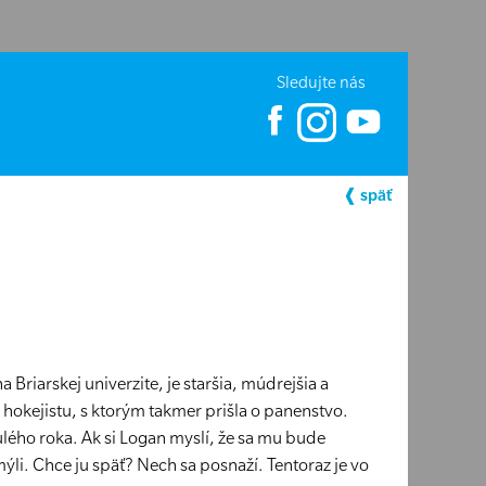
Sledujte nás
❰ späť
Briarskej univerzite, je staršia, múdrejšia a
okejistu, s ktorým takmer prišla o panenstvo.
ulého roka. Ak si Logan myslí, že sa mu bude
mýli. Chce ju späť? Nech sa posnaží. Tentoraz je vo