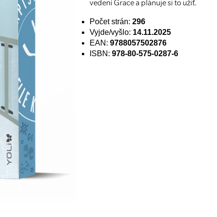
vedení Grace a plánuje si to užiť.
Počet strán:
296
Vyjde/vyšlo:
14.11.2025
EAN:
9788057502876
ISBN:
978-80-575-0287-6