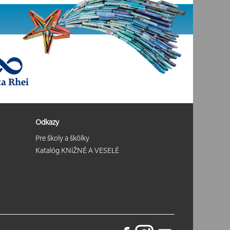
Odkazy
Pre školy a škôlky
Katalóg KNiŽNÉ A VESELÉ