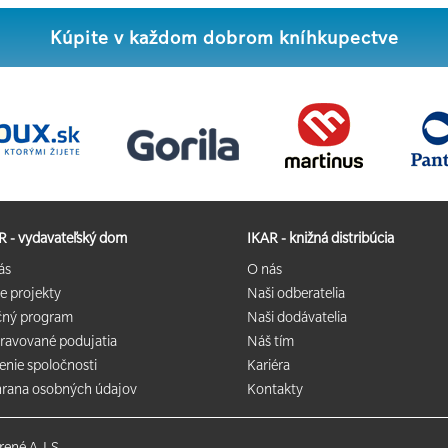
Kúpite v každom dobrom kníhkupectve
R - vydavateľský dom
IKAR - knižná distribúcia
ás
O nás
e projekty
Naši odberatelia
čný program
Naši dodávatelia
pravované podujatia
Náš tím
enie spoločnosti
Kariéra
rana osobných údajov
Kontakty
orené
A.I.S.