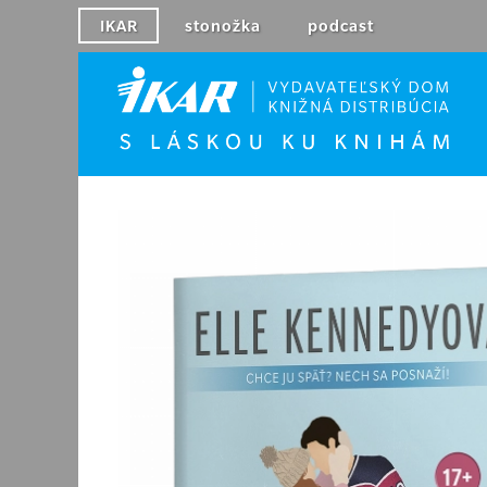
IKAR
stonožka
podcast