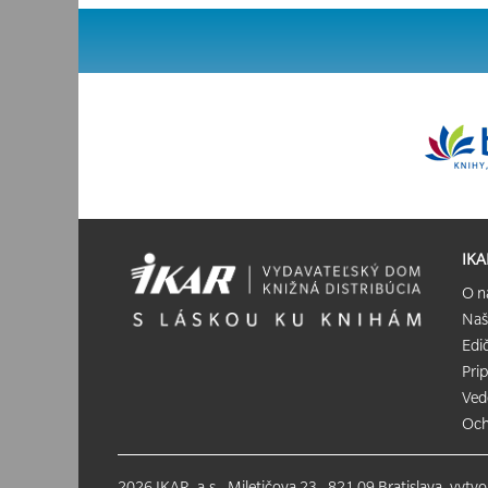
IKA
O n
Naš
Edi
Pri
Ved
Och
2026 IKAR, a.s., Miletičova 23 , 821 09 Bratislava, vytv