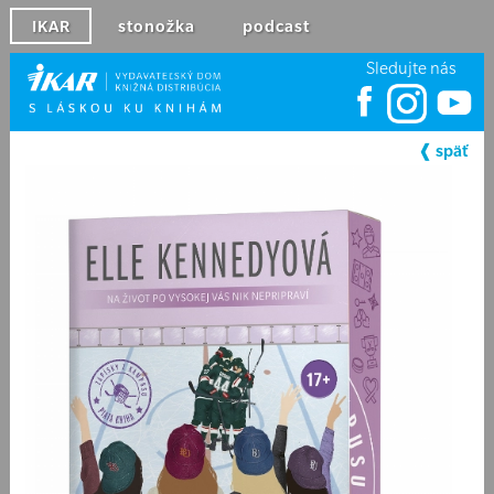
IKAR
stonožka
podcast
Sledujte nás
❰ späť