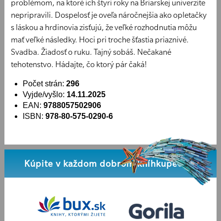
problémom, na ktoré ich štyri roky na Briarskej univerzite
nepripravili. Dospelosť je oveľa náročnejšia ako opletačky
s láskou a hrdinovia zisťujú, že veľké rozhodnutia môžu
mať veľké následky. Hoci pri troche šťastia priaznivé.
Svadba. Žiadosť o ruku. Tajný sobáš. Nečakané
tehotenstvo. Hádajte, čo ktorý pár čaká!
Počet strán:
296
Vyjde/vyšlo:
14.11.2025
EAN:
9788057502906
ISBN:
978-80-575-0290-6
Kúpite v každom dobrom kníhkupectve