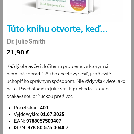
Túto knihu otvorte, keď...
Dr. Julie Smith
21,90 €
Každý občas čelí zložitému problému, s ktorým si
nedokáže poradiť. Ak ho chcete vyriešiť, je dôležité
uchopiť ho správnym spôsobom. Nie vždy však viete, ako
na to. Psychologička Julie Smith prichádza s touto
očakávanou príručkou pre život.
Počet strán:
400
Vyjde/vyšlo:
01.07.2025
EAN:
9788057500407
ISBN:
978-80-575-0040-7