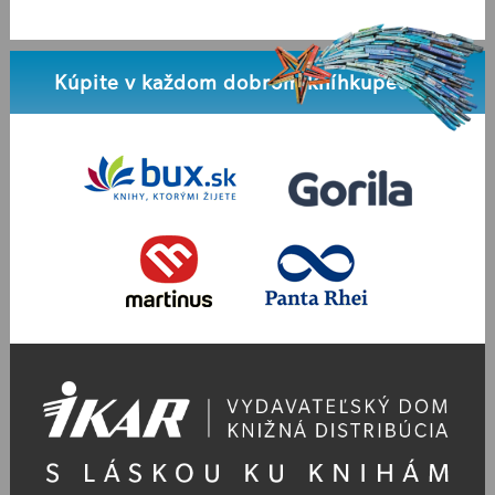
Kúpite v každom dobrom kníhkupectve