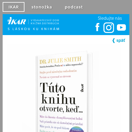
IKAR
stonožka
podcast
Sledujte nás
❰ späť