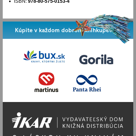
ISBN:
978-80-575-0153-4
Kúpite v každom dobrom kníhkupectve