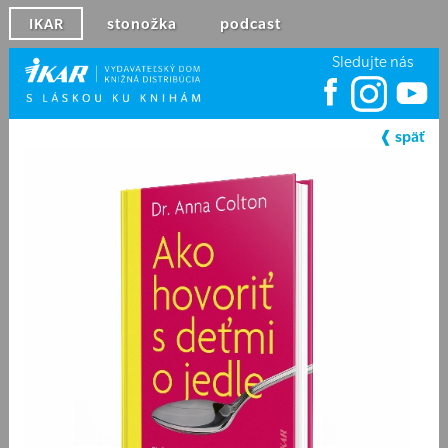
IKAR
stonožka
podcast
Sledujte nás
❰ späť