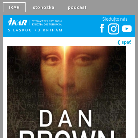
IKAR
stonožka
podcast
Sledujte nás
❰ späť