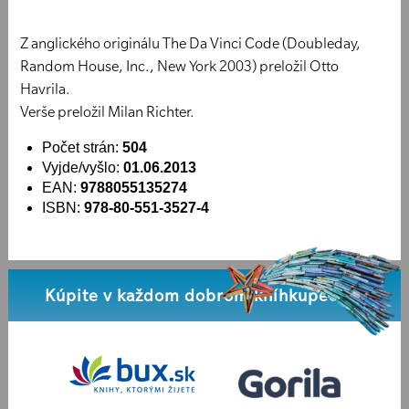
Z anglického originálu The Da Vinci Code (Doubleday,
Random House, Inc., New York 2003) preložil Otto
Havrila.
Verše preložil Milan Richter.
Počet strán:
504
Vyjde/vyšlo:
01.06.2013
EAN:
9788055135274
ISBN:
978-80-551-3527-4
Kúpite v každom dobrom kníhkupectve