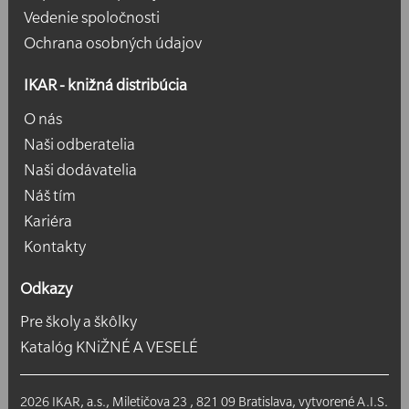
Vedenie spoločnosti
Ochrana osobných údajov
IKAR - knižná distribúcia
O nás
Naši odberatelia
Naši dodávatelia
Náš tím
Kariéra
Kontakty
Odkazy
Pre školy a škôlky
Katalóg KNiŽNÉ A VESELÉ
2026 IKAR, a.s., Miletičova 23 , 821 09 Bratislava, vytvorené
A.I.S.