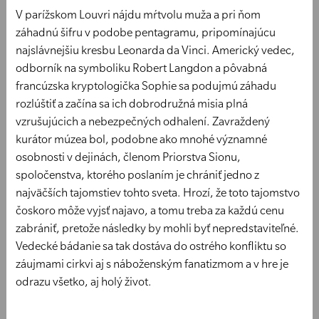
V parížskom Louvri nájdu mŕtvolu muža a pri ňom
záhadnú šifru v podobe pentagramu, pripomínajúcu
najslávnejšiu kresbu Leonarda da Vinci. Americký vedec,
odborník na symboliku Robert Langdon a pôvabná
francúzska kryptologička Sophie sa podujmú záhadu
rozlúštiť a začína sa ich dobrodružná misia plná
vzrušujúcich a nebezpečných odhalení. Zavraždený
kurátor múzea bol, podobne ako mnohé významné
osobnosti v dejinách, členom Priorstva Sionu,
spoločenstva, ktorého poslaním je chrániť jedno z
najväčších tajomstiev tohto sveta. Hrozí, že toto tajomstvo
čoskoro môže vyjsť najavo, a tomu treba za každú cenu
zabrániť, pretože následky by mohli byť nepredstaviteľné.
Vedecké bádanie sa tak dostáva do ostrého konfliktu so
záujmami cirkvi aj s náboženským fanatizmom a v hre je
odrazu všetko, aj holý život.