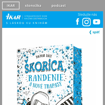
IKAR
stonožka
podcast
Sledujte nás
❰ späť