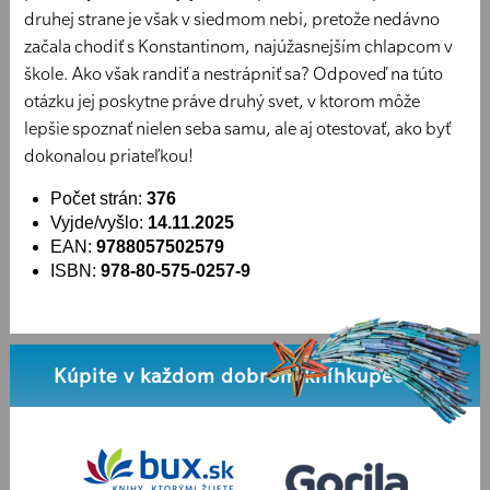
druhej strane je však v siedmom nebi, pretože nedávno
začala chodiť s Konstantinom, najúžasnejším chlapcom v
škole. Ako však randiť a nestrápniť sa? Odpoveď na túto
otázku jej poskytne práve druhý svet, v ktorom môže
lepšie spoznať nielen seba samu, ale aj otestovať, ako byť
dokonalou priateľkou!
Počet strán:
376
Vyjde/vyšlo:
14.11.2025
EAN:
9788057502579
ISBN:
978-80-575-0257-9
Kúpite v každom dobrom kníhkupectve