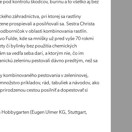
e pod kontrolu škodcov, burinu a to všetko aj bez
ého záhradníctva, pri ktorej sa rastliny
ene prospievali a posilňovali sa. Sestra Christa
 odborníčok v oblasti kombinovania rastlín.
 vo Fulde, kde sa mníšky už pred vyše 70 rokmi
ety či bylinky bez použitia chemických
ám sa vedľa seba darí, a ktorým nie, čo im
ganickú zeleninu pestovali dávno predtým, než sa
ady kombinovaného pestovania v zeleninovej,
množstvo príkladov, rád, tabuliek a návodov, ako
h prirodzenou cestou posilniť a dopestovať si
m Hobbygarten (Eugen Ulmer KG, Stuttgart,