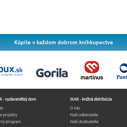
Kúpite v každom dobrom kníhkupectve
R - vydavateľský dom
IKAR - knižná distribúcia
ás
O nás
e projekty
Naši odberatelia
čný program
Naši dodávatelia