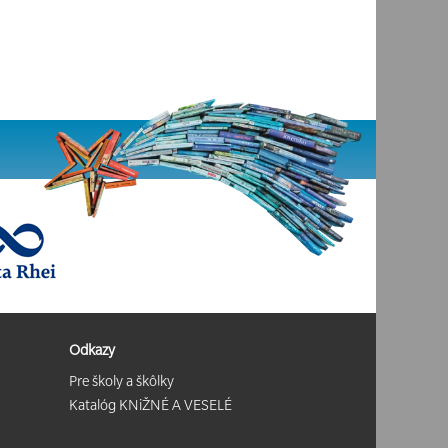
Odkazy
Pre školy a škôlky
Katalóg KNiŽNÉ A VESELÉ