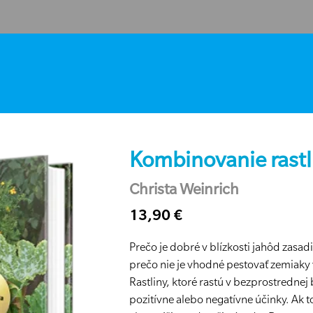
Kombinovanie rastlí
Christa Weinrich
13,90 €
Prečo je dobré v blízkosti jahôd zasad
prečo nie je vhodné pestovať zemiaky
Rastliny, ktoré rastú v bezprostrednej
pozitívne alebo negatívne účinky. Ak t