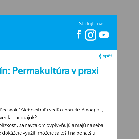
Sledujte nás
❰ späť
n: Permakultúra v praxi
iť cesnak? Alebo cibuľu vedľa uhoriek? A naopak,
 vedľa paradajok?
 blízkosti, sa navzájom ovplyvňujú a majú na seba
o dokážete využiť, môžete sa tešiť na bohatšiu,