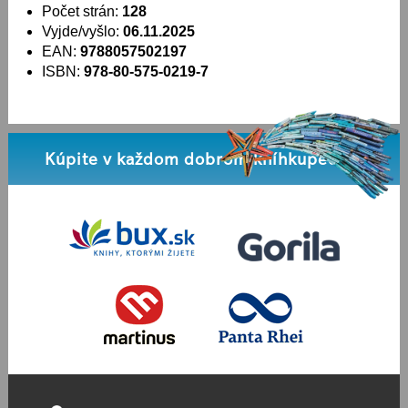
Počet strán:
128
Vyjde/vyšlo:
06.11.2025
EAN:
9788057502197
ISBN:
978-80-575-0219-7
Kúpite v každom dobrom kníhkupectve