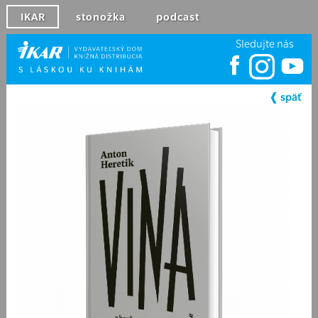
IKAR
stonožka
podcast
Sledujte nás
❰ späť