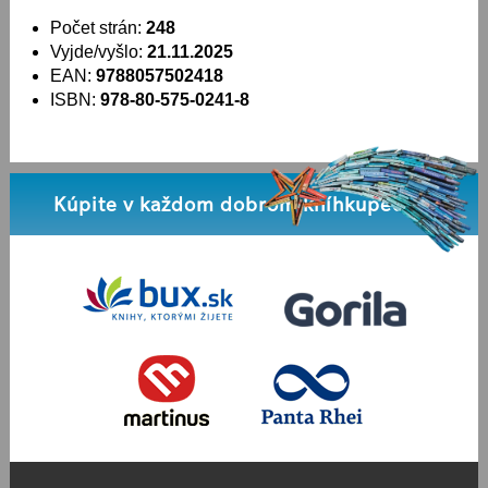
Počet strán:
248
Vyjde/vyšlo:
21.11.2025
EAN:
9788057502418
ISBN:
978-80-575-0241-8
Kúpite v každom dobrom kníhkupectve