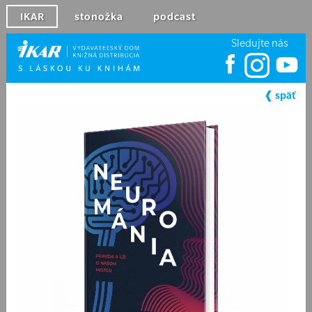
IKAR
stonožka
podcast
Sledujte nás
❰ späť