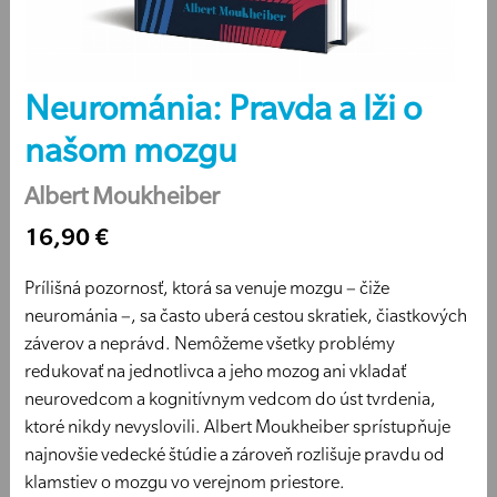
Neurománia: Pravda a lži o
našom mozgu
Albert Moukheiber
16,90 €
Prílišná pozornosť, ktorá sa venuje mozgu – čiže
neurománia –, sa často uberá cestou skratiek, čiastkových
záverov a neprávd. Nemôžeme všetky problémy
redukovať na jednotlivca a jeho mozog ani vkladať
neurovedcom a kognitívnym vedcom do úst tvrdenia,
ktoré nikdy nevyslovili. Albert Moukheiber sprístupňuje
najnovšie vedecké štúdie a zároveň rozlišuje pravdu od
klamstiev o mozgu vo verejnom priestore.