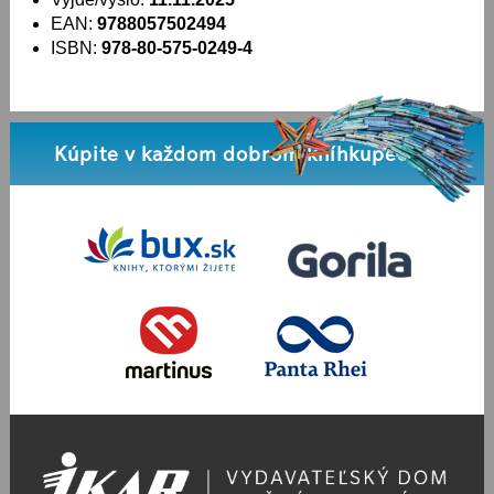
EAN:
9788057502494
ISBN:
978-80-575-0249-4
Kúpite v každom dobrom kníhkupectve