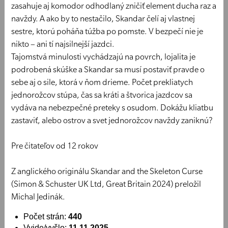
zasahuje aj komodor odhodlaný zničiť element ducha raz a
navždy. A ako by to nestačilo, Skandar čelí aj vlastnej
sestre, ktorú poháňa túžba po pomste. V bezpečí nie je
nikto – ani tí najsilnejší jazdci.
Tajomstvá minulosti vychádzajú na povrch, lojalita je
podrobená skúške a Skandar sa musí postaviť pravde o
sebe aj o sile, ktorá v ňom drieme. Počet prekliatych
jednorožcov stúpa, čas sa kráti a štvorica jazdcov sa
vydáva na nebezpečné preteky s osudom. Dokážu kliatbu
zastaviť, alebo ostrov a svet jednorožcov navždy zaniknú?
Pre čitateľov od 12 rokov
Z anglického originálu Skandar and the Skeleton Curse
(Simon & Schuster UK Ltd, Great Britain 2024) preložil
Michal Jedinák.
Počet strán:
440
Vyjde/vyšlo:
11.11.2025