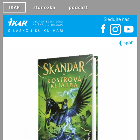
IKAR
stonožka
podcast
Sledujte nás
❰ späť