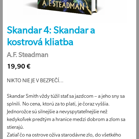
Skandar 4: Skandar a
kostrová kliatba
A.F. Steadman
19,90 €
NIKTO NIE JE V BEZPEČÍ...
Skandar Smith vždy túžil stať sa jazdcom – a jeho sny sa
splnili. No cena, ktorú za to platí, je čoraz vyššia.
Jednorožce sú silnejšie a nevyspytateľnejšie než
kedykoľvek predtým a hranice medzi dobrom a zlom sa
stierajú.
Zatiaľ čo na ostrove ožíva starodávne zlo, do všetkého