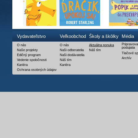
Vydavateľstvo
Veľkoobchod
Školy a škôlky
Média
Pripravov
O nás
O nás
Aktuálna ponuka
podujatia
Naše projekty
Naši odberatelia
Náš tím
Tlačové s
Edičný program
Naši dodávatelia
Archív
Vedenie spoločnosti
Náš tím
Kariéra
Kariéra
Ochrana osobných údajov