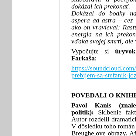
dokázal ich prekonať.
Dokázal do bodky nap
aspera ad astra – cez
ako on vravieval: Rast
energia na ich prekon
vďaka svojej smrti, ale
Vypočujte si
úryvo
Farkaša
:
https://soundcloud.com/
prebijem-sa-stefanik-jo
POVEDALI O KNIH
Pavol Kanis (znale
politik):
Skĺbenie fak
Autor rozdelil dramatic
V dôsledku toho román
Breughelove obrazy. Až 