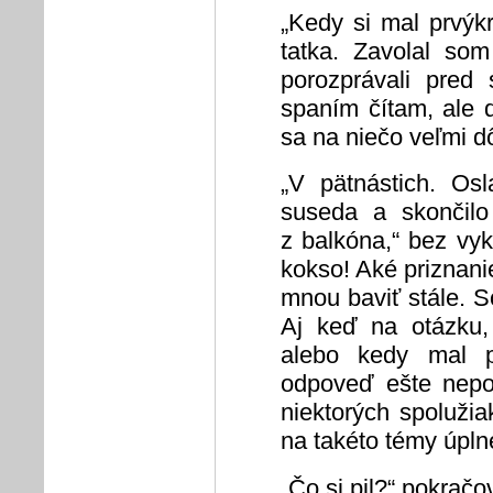
„Kedy si mal prvýk
tatka. Zavolal so
porozprávali pred 
spaním čítam, ale 
sa na niečo veľmi dô
„V pätnástich. Os
suseda a skončilo
z balkóna,“ bez vy
kokso! Aké priznani
mnou baviť stále. S
Aj keď na otázku,
alebo kedy mal 
odpoveď ešte nepod
niektorých spolužia
na takéto témy úpln
„Čo si pil?“ pokrač