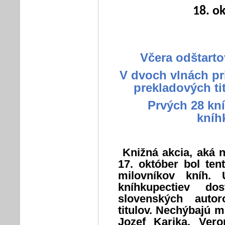
18. o
Včera odštart
V dvoch vlnách pr
prekladových ti
Prvých 28 kní
kníh
Knižná akcia, aká 
17. október bol ten
milovníkov kníh.
kníhkupectiev do
slovenských auto
titulov. Nechýbajú 
Jozef Karika, Ver