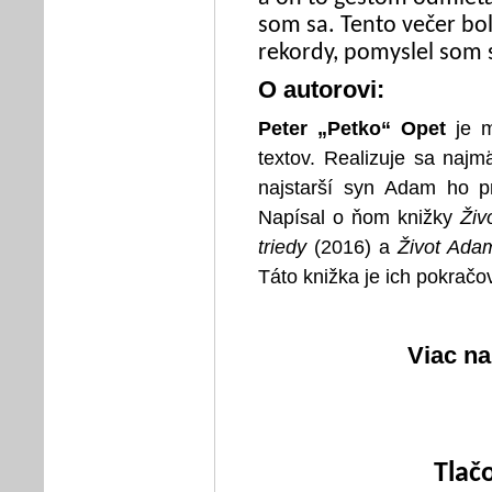
som sa. Tento večer bol
rekordy, pomyslel som s
O autorovi:
Peter „Petko“ Opet
je m
textov. Realizuje sa najm
najstarší syn Adam ho pr
Napísal o ňom knižky
Živ
triedy
(2016) a
Život Ada
Táto knižka je ich pokračo
Viac n
Tlač