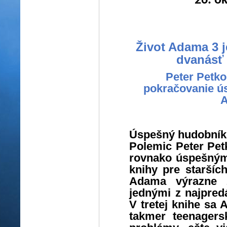
26. o
Život Adama 3 j
dvanásť 
Peter Petko
pokračovanie ús
A
Úspešný hudobník 
Polemic Peter Petk
rovnako úspešným
knihy pre starších
Adama výrazne z
jednými z najpred
V tretej knihe sa
takmer teenagers