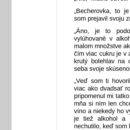
„Becherovka, to j
som prejavil svoju z
„Áno, je to podo
vylúhované v alkoh
malom množstve ako
čím viac cukru je v 
krutý bolehlav na 
seba svoje skúsenos
„Veď som ti hovori
viac ako dvadsať ro
pripomenul mi tatko
mňa si ním len chc
víno a niekedy ho vy
je tiež alkohol 
nechutilo, keď som 