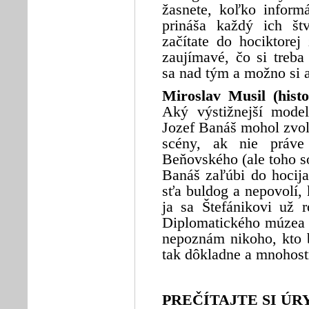
žasnete, koľko informá
prináša každý ich št
začítate do hociktorej
zaujímavé, čo si treba
sa nad tým a možno si a
Miroslav Musil (histo
Aký výstižnejší model
Jozef Banáš mohol zvoli
scény, ak nie práve
Beňovského (ale toho s
Banáš zaľúbi do hocija
sťa buldog a nepovolí,
ja sa Štefánikovi už 
Diplomatického múzea r
nepoznám nikoho, kto b
tak dôkladne a mnohost
PREČÍTAJTE SI ÚR