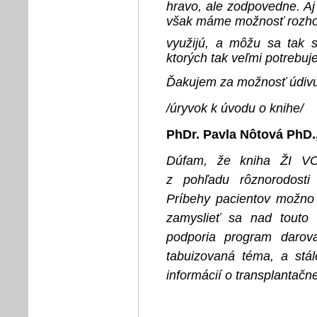
hravo, ale zodpovedne. A
však máme možnosť rozhodn
využijú, a môžu sa tak st
ktorých tak veľmi potrebuj
Ďakujem za možnosť údiv
/úryvok k úvodu o knihe/
PhDr. Pavla Nôtová PhD.,
Dúfam, že kniha ŽI VO
z pohľadu rôznorodosti s
Príbehy pacientov možno 
zamyslieť sa nad touto
podporia program darova
tabuizovaná téma, a stá
informácií o transplantačn