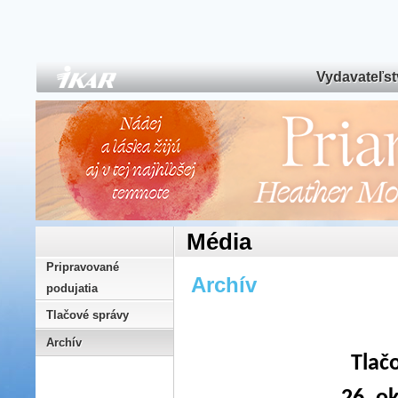
Vydavateľs
Média
Pripravované
Archív
podujatia
Tlačové správy
Archív
Tlač