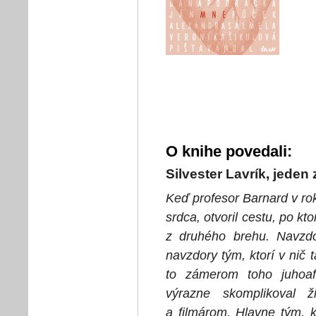
O knihe povedali:
Silvester Lavrík, jeden
Keď profesor Barnard v rok
srdca, otvoril cestu, po kt
z druhého brehu. Navzdo
navzdory tým, ktorí v nič 
to zámerom toho juhoafr
výrazne skomplikoval ž
a filmárom. Hlavne tým, k