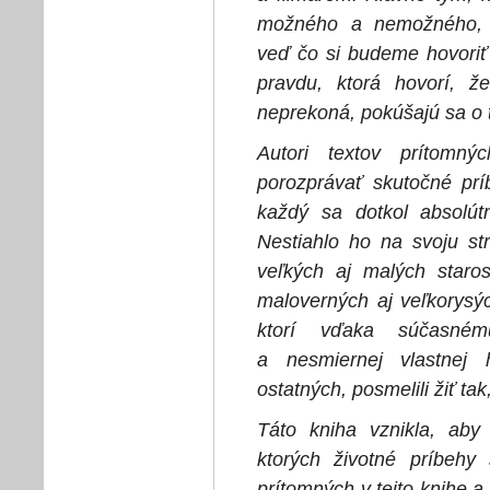
možného a nemožného, 
veď čo si budeme hovoriť
pravdu, ktorá hovorí, že
neprekoná, pokúšajú sa o 
Autori textov prítomný
porozprávať skutočné prí
každý sa dotkol absolú
Nestiahlo ho na svoju str
veľkých aj malých staros
maloverných aj veľkorysý
ktorí vďaka súčasném
a nesmiernej vlastnej 
ostatných, posmelili žiť tak
Táto kniha vznikla, ab
ktorých životné príbehy
prítomných v tejto knihe a