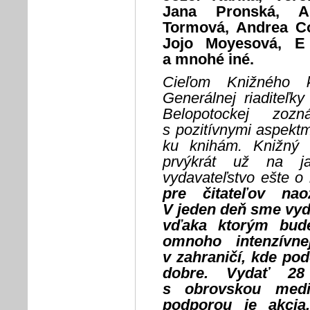
Jana Pronská, Ar
Tormová, Andrea Co
Jojo Moyesová, E
a mnohé iné.
Cieľom Knižného 
Generálnej riaditeľk
Belopotockej zoz
s pozitívnymi aspektmi
ku knihám. Knižný 
prvýkrát už na j
vydavateľstvo ešte o 
pre čitateľov nao
V jeden deň sme vyda
vďaka ktorým bude
omnoho intenzívne
v zahraničí, kde po
dobre. Vydať 28
s obrovskou medi
podporou je akcia