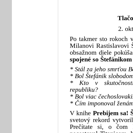
Tlačo
2. ok
Po takmer sto rokoch
Milanovi Rastislavovi 
obsažnom diele pokúša
spojené so Štefánikom
* Stál za jeho smrťou 
* Bol Štefánik slobodo
* Kto v skutočnosti
republiku?
* Bol viac čechoslovak
* Čím imponoval ženám 
V knihe
Prebijem sa! 
svetový rekord vytvori
Prečítate si, o čom 