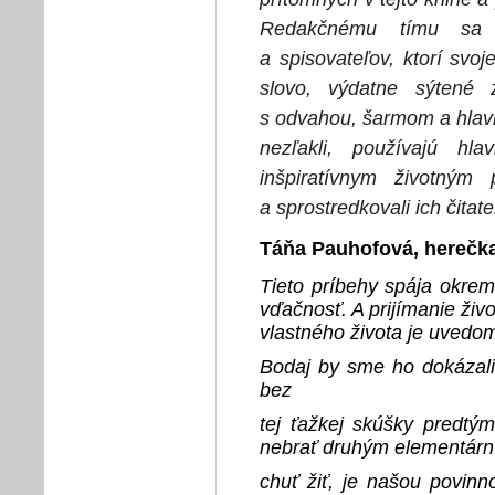
Redakčnému tímu sa po
a spisovateľov, ktorí svo
slovo, výdatne sýtené
s odvahou, šarmom a hlav
nezľakli, používajú h
inšpiratívnym životným 
a sprostredkovali ich čitat
Táňa Pauhofová, herečk
Tieto príbehy spája okrem
vďačnosť. A prijímanie živo
vlastného života je uvedom
Bodaj by sme ho dokázali 
bez
tej ťažkej skúšky predtý
nebrať druhým elementár
chuť žiť, je našou povin