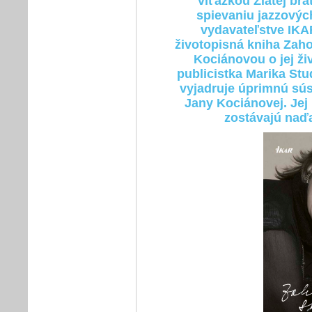
víťazkou Zlatej bra
spievaniu jazzovýc
vydavateľstve IKA
životopisná kniha Zaho
Kociánovou o jej ži
publicistka Marika St
vyjadruje úprimnú sús
Jany Kociánovej. Jej
zostávajú naďa