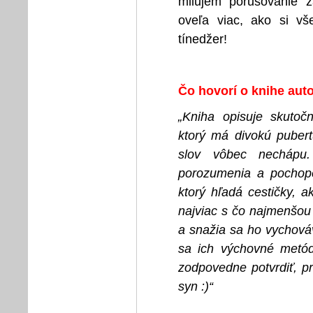
milujem porušovanie z
oveľa viac, ako si vš
tínedžer!
Čo hovorí o knihe aut
„Kniha opisuje skutoč
ktorý má divokú pubert
slov vôbec nechápu
porozumenia a pochope
ktorý hľadá cestičky, 
najviac s čo najmenšou
a snažia sa ho vychováv
sa ich výchovné metód
zodpovedne potvrdiť, pr
syn :)“