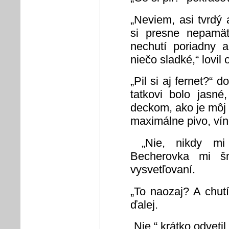
„Neviem, asi tvrdý 
si presne nepamät
nechutí poriadny a
niečo sladké,“ lovil 
„Pil si aj fernet?“ 
tatkovi bolo jasn
deckom, ako je môj 
maximálne pivo, vín
„Nie, nikdy mi
Becherovka mi šm
vysvetľovaní.
„To naozaj? A chutí
ďalej.
„Nie,“ krátko odvetil