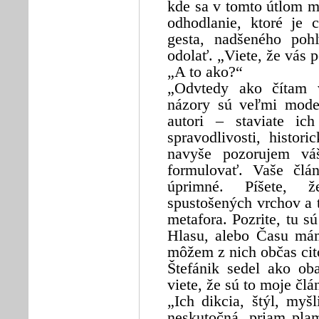
kde sa v tomto útlom ml
odhodlanie, ktoré je 
gesta, nadšeného poh
odolať. „Viete, že vás 
„A to ako?“
„Odvtedy ako čítam v
názory sú veľmi mode
autori – staviate ic
spravodlivosti, histo
navyše pozorujem váš
formulovať. Vaše člá
úprimné. Píšete, 
spustošených vrchov a t
metafora. Pozrite, tu s
Hlasu, alebo Času mám
môžem z nich občas cit
Štefánik sedel ako oba
viete, že sú to moje čl
„Ich dikcia, štýl, my
neskutočná, priam pla