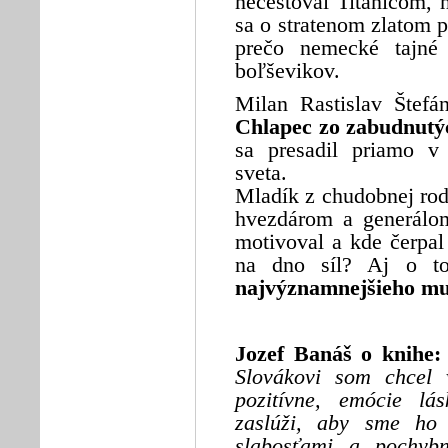
necestoval Titanicom, h
sa o stratenom zlatom p
prečo nemecké tajné 
boľševikov.
Milan Rastislav Štefán
Chlapec zo zabudnutý
sa presadil priamo v 
sveta.
Mladík z chudobnej rod
hvezdárom a generálo
motivoval a kde čerpal
na dno síl? Aj o t
najvýznamnejšieho mu
Jozef Banáš o knihe:
Slovákovi som chcel 
pozitívne, emócie lá
zaslúži, aby sme ho 
slabosťami a pochybn