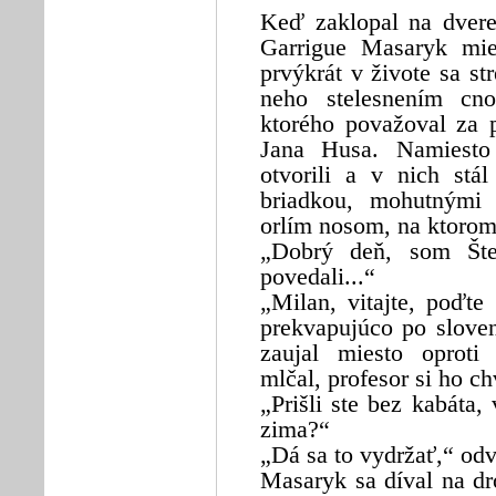
Keď zaklopal na dver
Garrigue Masaryk mie
prvýkrát v živote sa st
neho stelesnením cno
ktorého považoval za 
Jana Husa. Namiesto 
otvorili a v nich stá
briadkou, mohutnými
orlím nosom, na ktorom 
„Dobrý deň, som Štef
povedali...“
„Milan, vitajte, poďte
prekvapujúco po slove
zaujal miesto oproti 
mlčal, profesor si ho c
„Prišli ste bez kabáta,
zima?“
„Dá sa to vydržať,“ odv
Masaryk sa díval na dr