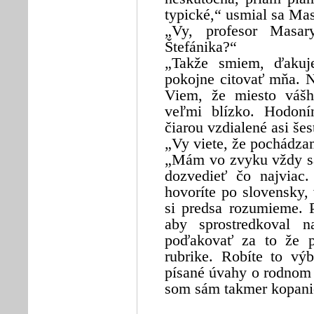
typické,“ usmial sa Ma
„Vy, profesor Masary
Štefánika?“
„Takže smiem, ďakuj
pokojne citovať mňa. 
Viem, že miesto vášh
veľmi blízko. Hodoní
čiarou vzdialené asi še
„Vy viete, že pochádza
„Mám vo zvyku vždy sa
dozvedieť čo najviac
hovoríte po slovensky,
si predsa rozumieme. 
aby sprostredkoval n
poďakovať za to že p
rubrike. Robíte to vý
písané úvahy o rodnom 
som sám takmer kopanič