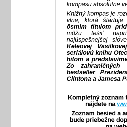
kompasu absolútne ve
Knižný kompas je rozd
vlne, ktorá štartuj
ôsmim titulom prid
môžu tešiť napr
najúspešnejšej slov
Keleovej Vasilkove
seriálovú knihu Ote
hitom a predstavíme 
Zo zahraničných 
bestseller Prezide
Clintona a Jamesa P
Kompletný zoznam tit
nájdete na
ww
Zoznam besied a a
bude priebežne dop
na webo