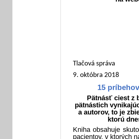
Tlačová správa
9. októbra 2018
15 príbehov
Pätnásť ciest z 
pätnástich vynikajú
a autorov, to je zb
ktorú dne
Kniha
obsahuje skuto
pacientov, v ktorých n