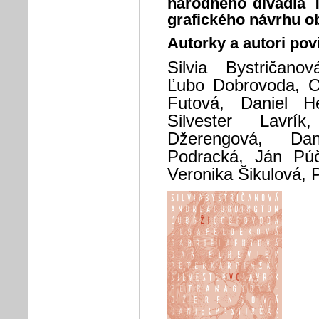
národného divadla 
grafického návrhu ob
Autorky a autori pov
Silvia Bystričano
Ľubo Dobrovoda, O
Futová, Daniel He
Silvester Lavr
Džerengová, Dan
Podracká, Ján Púč
Veronika Šikulová, P