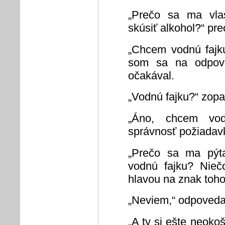
„Prečo sa ma vla
skúsiť alkohol?“ prec
„Chcem vodnú fajku
som sa na odpove
očakával.
„Vodnú fajku?“ zopa
„Áno, chcem vodn
správnosť požiadav
„Prečo sa ma pýt
vodnú fajku? Niečo
hlavou na znak toho
„Neviem,“ odpoveda
„A ty si ešte neoko