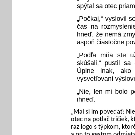
spýtal sa otec priam
„Počkaj,“ vyslovil 
čas na rozmysleni
hneď, že nemá zmys
aspoň čiastočne po
„Podľa mňa ste u
skúšali,“ pustil 
Úplne inak, ako
vysvetľovaní výslov
„Nie, len mi bolo 
ihneď.
„Mal si im povedať: Nie
otec na potlač tričiek,
raz logo s týpkom, kto
a on to gestom odmieta