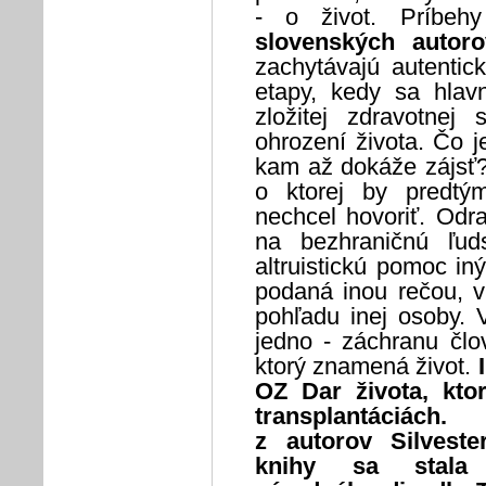
- o život. Príbeh
slovenských autoro
zachytávajú autentick
etapy, kedy sa hlavn
zložitej zdravotnej 
ohrození života. Čo j
kam až dokáže zájsť? 
o ktorej by predtý
nechcel hovoriť. Odr
na bezhraničnú ľud
altruistickú pomoc in
podaná inou rečou, v
pohľadu inej osoby. 
jedno - záchranu člo
ktorý znamená život.
OZ Dar života, kto
transplantáciách
z autorov Silvest
knihy sa stala 