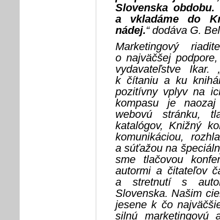
Slovenska obdobu.
a vkladáme do Kn
nádej.
“ dodáva G. Be
Marketingový riadi
o najväčšej podpore,
vydavateľstve Ikar.
k čítaniu a ku knih
pozitívny vplyv na i
kompasu je naozaj
webovú stránku, t
katalógov, Knižný k
komunikáciou, rozhla
a súťažou na špeciáln
sme tlačovou konfe
autormi a čitateľov 
a stretnutí s aut
Slovenska. Našim cieľo
jesene k čo najväčši
silnú marketingovú