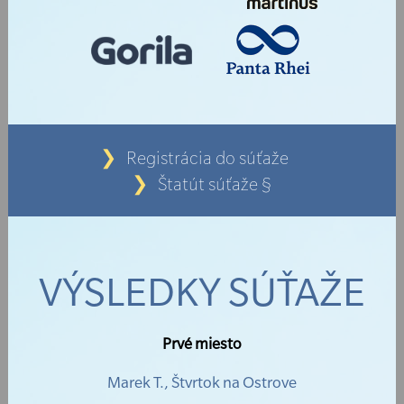
Registrácia do súťaže
Štatút súťaže §
VÝSLEDKY SÚŤAŽE
Prvé miesto
Marek T., Štvrtok na Ostrove