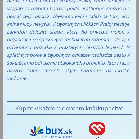
naruší brutálna vražda známej českej neurovedkyne a
vzápätí sa rozpúta hotové peklo. Katherine zmizne a s
ňou aj celý rukopis. Niekomu veľmi záleží na tom, aby
kniha nikdy nevyšla. V tajomných uličkách Prahy sleduje
Langdon dôležitú stopu, ktorá ho privedie nielen k
organizácii so špičkovým technickým zázemím, ale aj k
oživenému prízraku z prastarých českých legiend. V
spleti symbolov a tajuplných odkazov nachádza cestu k
šokujúcemu odhaleniu utajovaného projektu, ktorý raz a
navždy zmení spôsob, akým nazeráme na ľudské
vedomie.
Kúpite v každom dobrom kníhkupectve