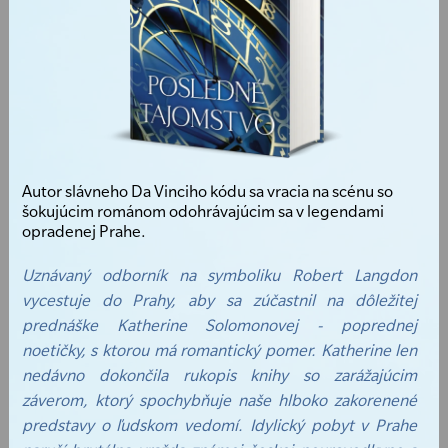
Autor slávneho Da Vinciho kódu sa vracia na scénu so
šokujúcim románom odohrávajúcim sa v legendami
opradenej Prahe.
Uznávaný odborník na symboliku Robert Langdon
vycestuje do Prahy, aby sa zúčastnil na dôležitej
prednáške Katherine Solomonovej - poprednej
noetičky, s ktorou má romantický pomer. Katherine len
nedávno dokončila rukopis knihy so zarážajúcim
záverom, ktorý spochybňuje naše hlboko zakorenené
predstavy o ľudskom vedomí. Idylický pobyt v Prahe